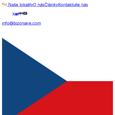
Naše lokality
O nás
Články
Kontaktujte nás
info@bizonaire.com