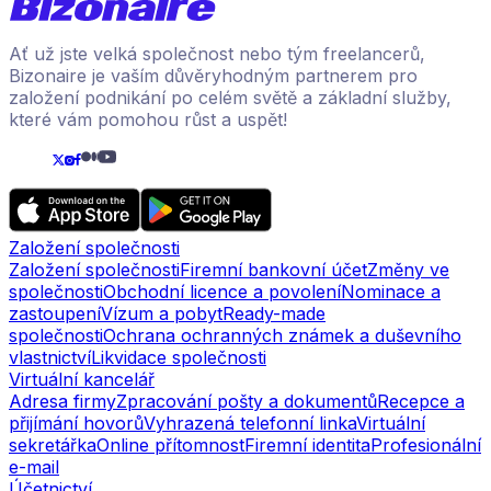
Ať už jste velká společnost nebo tým freelancerů,
Bizonaire je vaším důvěryhodným partnerem pro
založení podnikání po celém světě a základní služby,
které vám pomohou růst a uspět!
Založení společnosti
Založení společnosti
Firemní bankovní účet
Změny ve
společnosti
Obchodní licence a povolení
Nominace a
zastoupení
Vízum a pobyt
Ready-made
společnosti
Ochrana ochranných známek a duševního
vlastnictví
Likvidace společnosti
Virtuální kancelář
Adresa firmy
Zpracování pošty a dokumentů
Recepce a
přijímání hovorů
Vyhrazená telefonní linka
Virtuální
sekretářka
Online přítomnost
Firemní identita
Profesionální
e-mail
Účetnictví