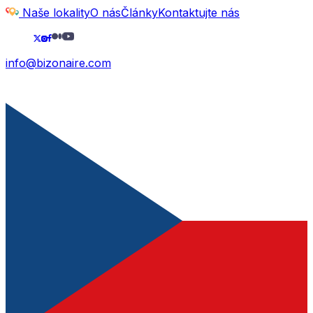
Naše lokality
O nás
Články
Kontaktujte nás
info@bizonaire.com