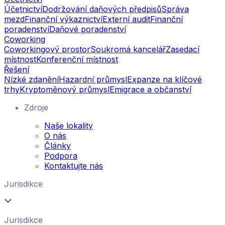
Účetnictví
Dodržování daňových předpisů
Správa
mezd
Finanční výkaznictví
Externí audit
Finanční
poradenství
Daňové poradenství
Coworking
Coworkingový prostor
Soukromá kancelář
Zasedací
místnost
Konferenční místnost
Řešení
Nízké zdanění
Hazardní průmysl
Expanze na klíčové
trhy
Kryptoměnový průmysl
Emigrace a občanství
Zdroje
Naše lokality
O nás
Články
Podpora
Kontaktujte nás
Jurisdikce
Jurisdikce