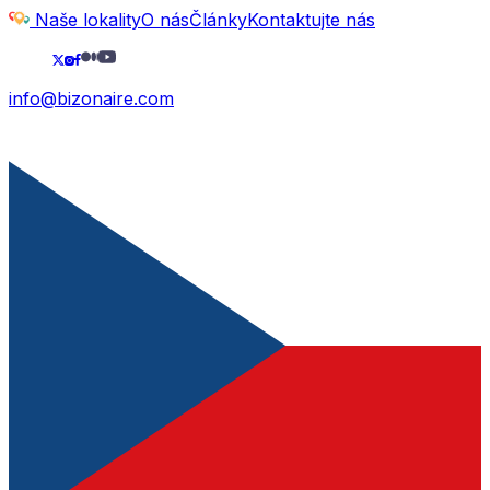
Naše lokality
O nás
Články
Kontaktujte nás
info@bizonaire.com