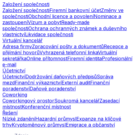
Založení společnosti
Založení společnosti
Firemní bankovní účet
Změny ve
společnosti
Obchodní licence a povolení
Nominace a
zastoupení
Vízum a pobyt
Ready-made
společnosti
Ochrana ochranných známek a duševního
vlastnictví
Likvidace společnosti
Virtuální kancelář
Adresa firmy
Zpracování pošty a dokumentů
Recepce a
přijímání hovorů
Vyhrazená telefonní linka
Virtuální
sekretářka
Online přítomnost
Firemní identita
Profesionální
e-mail
Účetnictví
Účetnictví
Dodržování daňových předpisů
Správa
mezd
Finanční výkaznictví
Externí audit
Finanční
poradenství
Daňové poradenství
Coworking
Coworkingový prostor
Soukromá kancelář
Zasedací
místnost
Konferenční místnost
Řešení
Nízké zdanění
Hazardní průmysl
Expanze na klíčové
trhy
Kryptoměnový průmysl
Emigrace a občanství