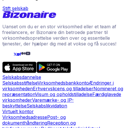
Stift selskab
Uanset om du er en stor virksomhed eller et team af
freelancere, er Bizonaire din betroede partner til
virksomhedsoprettelse verden over og essentielle
tjenester, der hjælper dig med at vokse og få succes!
Selskabsdannelse
Selskabsstiftelse
Virksomhedsbankkonto
Ændringer i
virksomheden
Erhvervslicens og tilladelser
Nomineret og
repræsentation
Visum og opholdstilladelse
Færdiglavede
virksomheder
Varemærke- og IP-
beskyttelse
Selskabslikvidation
Virtuelt kontor
Virksomhedsadresse
Post- og
dokumenthåndtering
Reception og