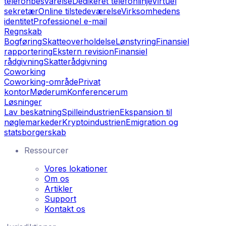
telefonbesvarelse
Dedikeret telefonlinje
Virtuel
sekretær
Online tilstedeværelse
Virksomhedens
identitet
Professionel e-mail
Regnskab
Bogføring
Skatteoverholdelse
Lønstyring
Finansiel
rapportering
Ekstern revision
Finansiel
rådgivning
Skatterådgivning
Coworking
Coworking-område
Privat
kontor
Møderum
Konferencerum
Løsninger
Lav beskatning
Spilleindustrien
Ekspansion til
nøglemarkeder
Kryptoindustrien
Emigration og
statsborgerskab
Ressourcer
Vores lokationer
Om os
Artikler
Support
Kontakt os