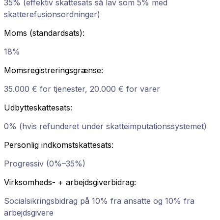
35% (effektiv skattesats så lav som 5% med
skatterefusionsordninger)
Moms (standardsats)
:
18%
Momsregistreringsgrænse
:
35.000 € for tjenester, 20.000 € for varer
Udbytteskattesats
:
0% (hvis refunderet under skatteimputationssystemet)
Personlig indkomstskattesats
:
Progressiv (0%–35%)
Virksomheds- + arbejdsgiverbidrag
:
Socialsikringsbidrag på 10% fra ansatte og 10% fra
arbejdsgivere