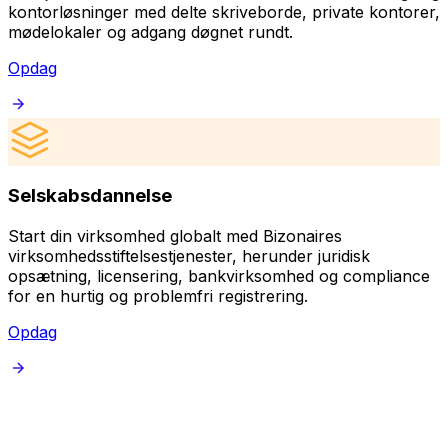
kontorløsninger med delte skriveborde, private kontorer,
mødelokaler og adgang døgnet rundt.
Opdag
Selskabsdannelse
Start din virksomhed globalt med Bizonaires
O
virksomhedsstiftelsestjenester, herunder juridisk
B
opsætning, licensering, bankvirksomhed og compliance
p
for en hurtig og problemfri registrering.
Opdag