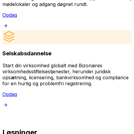
mødelokaler og adgang døgnet rundt.
Opdag
Selskabsdannelse
Start din virksomhed globalt med Bizonaires
O
virksomhedsstiftelsestjenester, herunder juridisk
B
opsætning, licensering, bankvirksomhed og compliance
p
for en hurtig og problemfri registrering.
Opdag
Løsninger