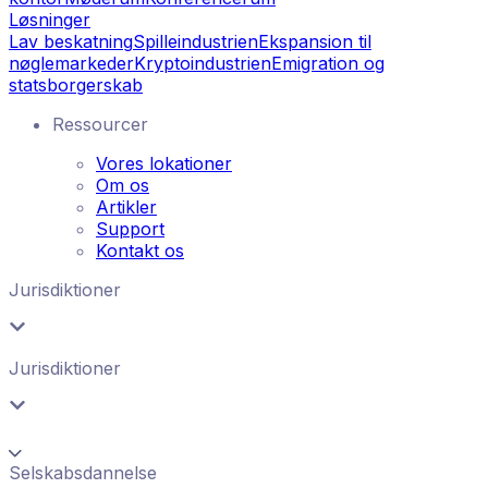
Løsninger
Lav beskatning
Spilleindustrien
Ekspansion til
nøglemarkeder
Kryptoindustrien
Emigration og
statsborgerskab
Ressourcer
Vores lokationer
Om os
Artikler
Support
Kontakt os
Jurisdiktioner
Jurisdiktioner
Selskabsdannelse