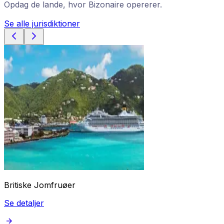
Opdag de lande, hvor Bizonaire opererer.
Se alle jurisdiktioner
Britiske Jomfruøer
Se detaljer
S