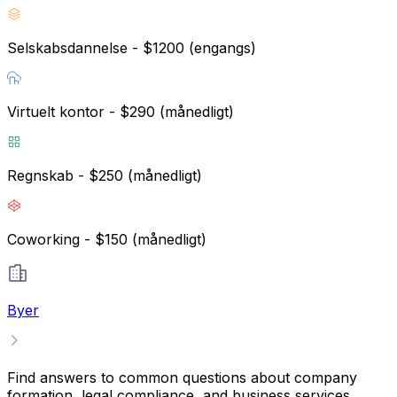
Selskabsdannelse - $1200 (engangs)
Virtuelt kontor - $290 (månedligt)
V
Regnskab - $250 (månedligt)
Coworking - $150 (månedligt)
Byer
Find answers to common questions about company
formation, legal compliance, and business services.