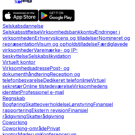
Selskabsdannelse
Selskabsstiftelse
Virksomhedsbankkonto
Ændringer i
virksomheden
Erhvervslicens og tilladelser
Nomineret og
repræsentation
Visum og opholdstilladelse
Færdiglavede
virksomheder
Varemærke- og IP-
beskyttelse
Selskabslikvidation
Virtuelt kontor
Virksomhedsadresse
Post- og
dokumenthåndtering
Reception og
telefonbesvarelse
Dedikeret telefonlinje
Virtuel
sekretær
Online tilstedeværelse
Virksomhedens
identitet
Professionel e-mail
Regnskab
Bogføring
Skatteoverholdelse
Lønstyring
Finansiel
rapportering
Ekstern revision
Finansiel
rådgivning
Skatterådgivning
Coworking
Coworking-område
Privat
kontor
Møderum
Konferencerum