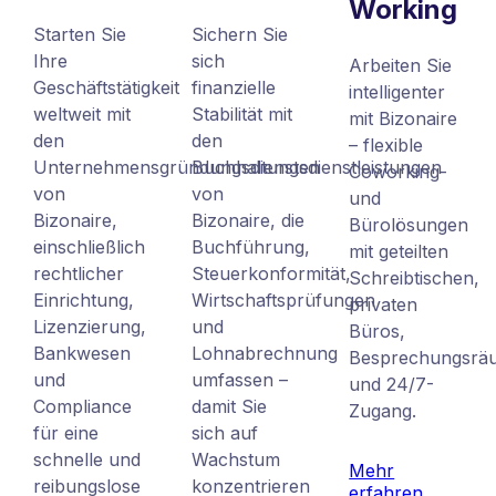
Working
Starten Sie
Sichern Sie
Ihre
sich
Arbeiten Sie
Geschäftstätigkeit
finanzielle
intelligenter
weltweit mit
Stabilität mit
mit Bizonaire
den
den
– flexible
Unternehmensgründungsdiensten
Buchhaltungsdienstleistungen
Coworking-
von
von
und
Bizonaire,
Bizonaire, die
Bürolösungen
einschließlich
Buchführung,
mit geteilten
rechtlicher
Steuerkonformität,
Schreibtischen,
Einrichtung,
Wirtschaftsprüfungen
privaten
Lizenzierung,
und
Büros,
Bankwesen
Lohnabrechnung
Besprechungsrä
und
umfassen –
und 24/7-
Compliance
damit Sie
Zugang.
für eine
sich auf
schnelle und
Wachstum
Mehr
reibungslose
konzentrieren
erfahren