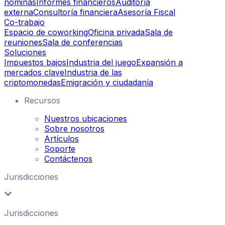
nóminas
Informes financieros
Auditoría
externa
Consultoría financiera
Asesoría Fiscal
Co-trabajo
Espacio de coworking
Oficina privada
Sala de
reuniones
Sala de conferencias
Soluciones
Impuestos bajos
Industria del juego
Expansión a
mercados clave
Industria de las
criptomonedas
Emigración y ciudadanía
Recursos
Nuestros ubicaciones
Sobre nosotros
Artículos
Soporte
Contáctenos
Jurisdicciones
Jurisdicciones