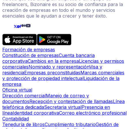
freelancers, Bizonaire es su socio de confianza para la
creación de empresas en todo el mundo y servicios
esenciales que le ayudan a crecer y tener éxito.
Formación de empresas
Constitución de empresas
Cuenta bancaria
corporativa
Cambios en la empresa
Licencias y permisos
comerciales
Nominado y representación
Visa y
residencia
Empresas preconstituidas
Marcas comerciales
y protección de propiedad intelectual
Liquidación de la
empresa
Oficina virtual
Dirección comercial
Manejo de correo y
documentos
Recepción y contestación de llamadas
Línea
telefónica dedicada
Secretaria virtual
Presencia en
línea
Identidad corporativa
Correo electrónico profesional
Contabilidad
Teneduría de libros
Cumplimiento tributario
Gestión de