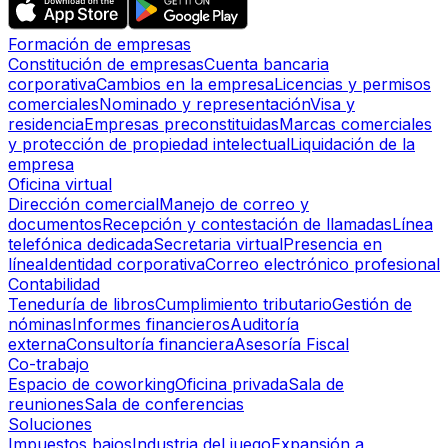
Formación de empresas
Constitución de empresas
Cuenta bancaria
corporativa
Cambios en la empresa
Licencias y permisos
comerciales
Nominado y representación
Visa y
residencia
Empresas preconstituidas
Marcas comerciales
y protección de propiedad intelectual
Liquidación de la
empresa
Oficina virtual
Dirección comercial
Manejo de correo y
documentos
Recepción y contestación de llamadas
Línea
telefónica dedicada
Secretaria virtual
Presencia en
línea
Identidad corporativa
Correo electrónico profesional
Contabilidad
Teneduría de libros
Cumplimiento tributario
Gestión de
nóminas
Informes financieros
Auditoría
externa
Consultoría financiera
Asesoría Fiscal
Co-trabajo
Espacio de coworking
Oficina privada
Sala de
reuniones
Sala de conferencias
Soluciones
Impuestos bajos
Industria del juego
Expansión a