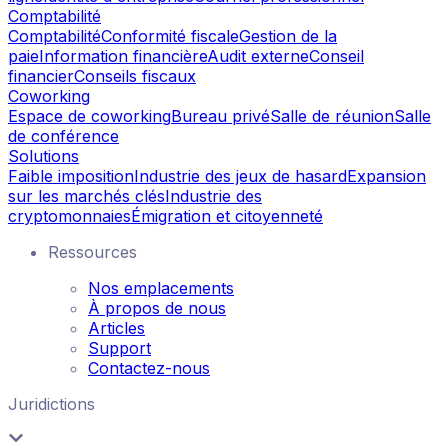
Comptabilité
Comptabilité
Conformité fiscale
Gestion de la
paie
Information financière
Audit externe
Conseil
financier
Conseils fiscaux
Coworking
Espace de coworking
Bureau privé
Salle de réunion
Salle
de conférence
Solutions
Faible imposition
Industrie des jeux de hasard
Expansion
sur les marchés clés
Industrie des
cryptomonnaies
Émigration et citoyenneté
Ressources
Nos emplacements
À propos de nous
Articles
Support
Contactez-nous
Juridictions