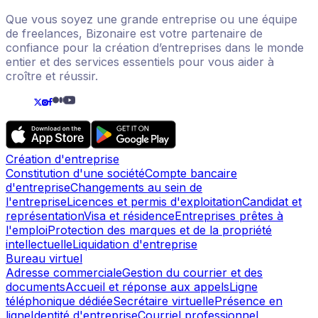
Que vous soyez une grande entreprise ou une équipe
de freelances, Bizonaire est votre partenaire de
confiance pour la création d’entreprises dans le monde
entier et des services essentiels pour vous aider à
croître et réussir.
Création d'entreprise
Constitution d'une société
Compte bancaire
d'entreprise
Changements au sein de
l'entreprise
Licences et permis d'exploitation
Candidat et
représentation
Visa et résidence
Entreprises prêtes à
l'emploi
Protection des marques et de la propriété
intellectuelle
Liquidation d'entreprise
Bureau virtuel
Adresse commerciale
Gestion du courrier et des
documents
Accueil et réponse aux appels
Ligne
téléphonique dédiée
Secrétaire virtuelle
Présence en
ligne
Identité d'entreprise
Courriel professionnel