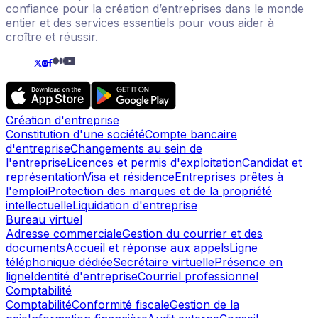
confiance pour la création d’entreprises dans le monde
entier et des services essentiels pour vous aider à
croître et réussir.
Création d'entreprise
Constitution d'une société
Compte bancaire
d'entreprise
Changements au sein de
l'entreprise
Licences et permis d'exploitation
Candidat et
représentation
Visa et résidence
Entreprises prêtes à
l'emploi
Protection des marques et de la propriété
intellectuelle
Liquidation d'entreprise
Bureau virtuel
Adresse commerciale
Gestion du courrier et des
documents
Accueil et réponse aux appels
Ligne
téléphonique dédiée
Secrétaire virtuelle
Présence en
ligne
Identité d'entreprise
Courriel professionnel
Comptabilité
Comptabilité
Conformité fiscale
Gestion de la