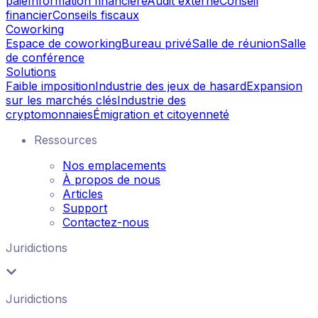
paie
Information financière
Audit externe
Conseil
financier
Conseils fiscaux
Coworking
Espace de coworking
Bureau privé
Salle de réunion
Salle
de conférence
Solutions
Faible imposition
Industrie des jeux de hasard
Expansion
sur les marchés clés
Industrie des
cryptomonnaies
Émigration et citoyenneté
Ressources
Nos emplacements
À propos de nous
Articles
Support
Contactez-nous
Juridictions
Juridictions