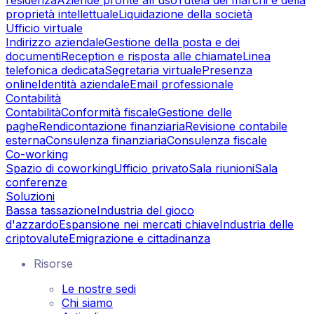
proprietà intellettuale
Liquidazione della società
Ufficio virtuale
Indirizzo aziendale
Gestione della posta e dei
documenti
Reception e risposta alle chiamate
Linea
telefonica dedicata
Segretaria virtuale
Presenza
online
Identità aziendale
Email professionale
Contabilità
Contabilità
Conformità fiscale
Gestione delle
paghe
Rendicontazione finanziaria
Revisione contabile
esterna
Consulenza finanziaria
Consulenza fiscale
Co-working
Spazio di coworking
Ufficio privato
Sala riunioni
Sala
conferenze
Soluzioni
Bassa tassazione
Industria del gioco
d'azzardo
Espansione nei mercati chiave
Industria delle
criptovalute
Emigrazione e cittadinanza
Risorse
Le nostre sedi
Chi siamo