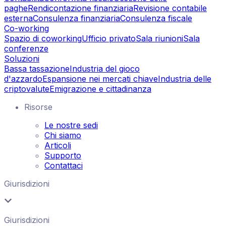
paghe
Rendicontazione finanziaria
Revisione contabile
esterna
Consulenza finanziaria
Consulenza fiscale
Co-working
Spazio di coworking
Ufficio privato
Sala riunioni
Sala
conferenze
Soluzioni
Bassa tassazione
Industria del gioco
d'azzardo
Espansione nei mercati chiave
Industria delle
criptovalute
Emigrazione e cittadinanza
Risorse
Le nostre sedi
Chi siamo
Articoli
Supporto
Contattaci
Giurisdizioni
Giurisdizioni