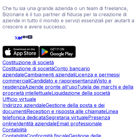
Che tu sia una grande azienda o un team di freelance,
Bizonaire è il tuo partner di fiducia per la creazione di
aziende in tutto il mondo e servizi essenziali per aiutarti a
crescere e avere successo.
Costituzione di società
Costituzione di società
Conto bancario
aziendale
Cambiamenti aziendali
Licenza e permessi
commerciali
Candidato e rappresentanza
Visto e
residenza
Aziende pronte all'uso
Tutela dei marchi e della
proprietà intellettuale
Liquidazione della società
Ufficio virtuale
Indirizzo aziendale
Gestione della posta e dei
documenti
Reception e risposta alle chiamate
Linea
telefonica dedicata
Segretaria virtuale
Presenza
online
Identità aziendale
Email professionale
Contabilità
Contabilità
Conformità fiscale
Gestione delle