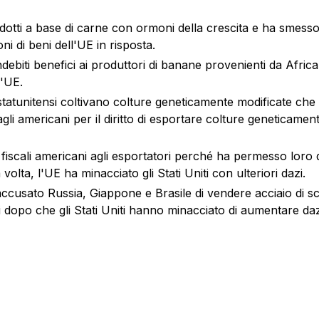
odotti a base di carne con ormoni della crescita e ha smesso d
i di beni dell'UE in risposta.
ndebiti benefici ai produttori di banane provenienti da Africa,
l'UE.
i statunitensi coltivano colture geneticamente modificate ch
gli americani per il diritto di esportare colture geneticamen
idi fiscali americani agli esportatori perché ha permesso loro
olta, l'UE ha minacciato gli Stati Uniti con ulteriori dazi.
o accusato Russia, Giappone e Brasile di vendere acciaio di
ni dopo che gli Stati Uniti hanno minacciato di aumentare daz