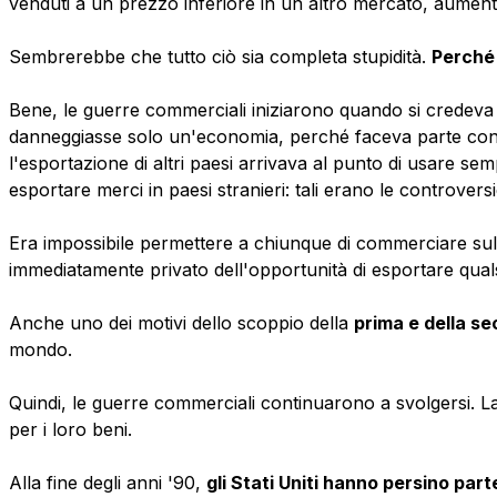
venduti a un prezzo inferiore in un altro mercato, aume
Sembrerebbe che tutto ciò sia completa stupidità.
Perché 
Bene, le guerre commerciali iniziarono quando si credeva 
danneggiasse solo un'economia, perché faceva parte con i 
l'esportazione di altri paesi arrivava al punto di usare sempl
esportare merci in paesi stranieri: tali erano le controversie
Era impossibile permettere a chiunque di commerciare sul 
immediatamente privato dell'opportunità di esportare quals
Anche uno dei motivi dello scoppio della
prima e della s
mondo.
Quindi, le guerre commerciali continuarono a svolgersi. La 
per i loro beni.
Alla fine degli anni '90,
gli Stati Uniti hanno persino p