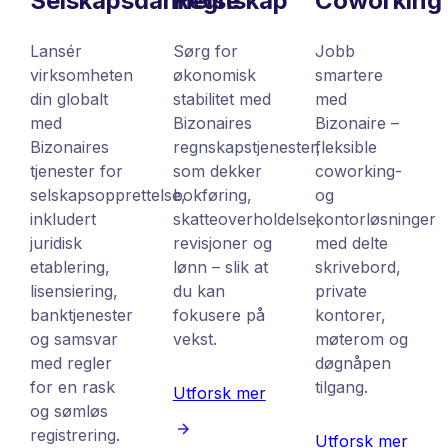
Selskapsdannelse
Regnskap
Coworking
Lansér
Sørg for
Jobb
virksomheten
økonomisk
smartere
din globalt
stabilitet med
med
med
Bizonaires
Bizonaire –
Bizonaires
regnskapstjenester,
fleksible
tjenester for
som dekker
coworking-
selskapsopprettelse,
bokføring,
og
inkludert
skatteoverholdelse,
kontorløsninger
juridisk
revisjoner og
med delte
etablering,
lønn – slik at
skrivebord,
lisensiering,
du kan
private
banktjenester
fokusere på
kontorer,
og samsvar
vekst.
møterom og
med regler
døgnåpen
for en rask
tilgang.
Utforsk mer
og sømløs
registrering.
Utforsk mer