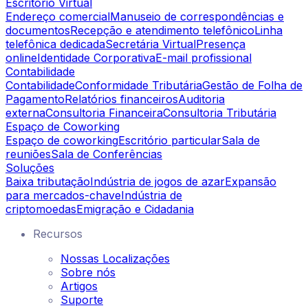
Escritório Virtual
Endereço comercial
Manuseio de correspondências e
documentos
Recepção e atendimento telefônico
Linha
telefônica dedicada
Secretária Virtual
Presença
online
Identidade Corporativa
E-mail profissional
Contabilidade
Contabilidade
Conformidade Tributária
Gestão de Folha de
Pagamento
Relatórios financeiros
Auditoria
externa
Consultoria Financeira
Consultoria Tributária
Espaço de Coworking
Espaço de coworking
Escritório particular
Sala de
reuniões
Sala de Conferências
Soluções
Baixa tributação
Indústria de jogos de azar
Expansão
para mercados-chave
Indústria de
criptomoedas
Emigração e Cidadania
Recursos
Nossas Localizações
Sobre nós
Artigos
Suporte