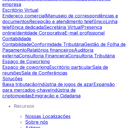
empresa
Escritório Virtual
Endereço comercial
Manuseio de correspondências e
documentos
Recepção e atendimento telefônico
Linha
telefônica dedicada
Secretária Virtual
Presença
online
Identidade Corporativa
E-mail profissional
Contabilidade
Contabilidade
Conformidade Tributária
Gestão de Folha de
Pagamento
Relatórios financeiros
Auditoria
externa
Consultoria Financeira
Consultoria Tributária
Espaço de Coworking
Espaço de coworking
Escritório particular
Sala de
reuniões
Sala de Conferências
Soluções
Baixa tributação
Indústria de jogos de azar
Expansão
para mercados-chave
Indústria de
criptomoedas
Emigração e Cidadania
Recursos
Nossas Localizações
Sobre nós
Artigos