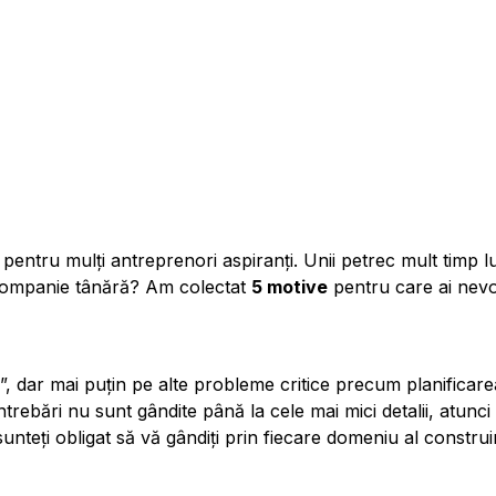
pentru mulți antreprenori aspiranți. Unii petrec mult timp lu
o companie tânără? Am colectat
5 motive
pentru care ai nevo
dar mai puțin pe alte probleme critice precum planificarea 
ebări nu sunt gândite până la cele mai mici detalii, atunci n
teți obligat să vă gândiți prin fiecare domeniu al construiri