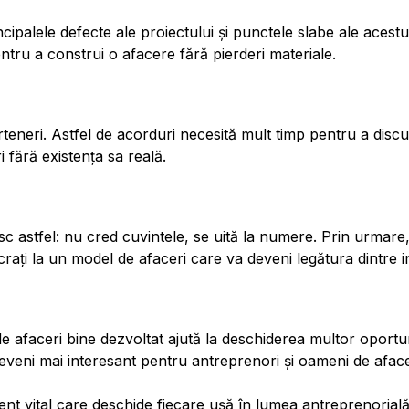
ipalele defecte ale proiectului și punctele slabe ale acestu
 pentru a construi o afacere fără pierderi materiale.
teneri. Astfel de acorduri necesită mult timp pentru a discu
 fără existența sa reală.
 astfel: nu cred cuvintele, se uită la numere. Prin urmare, d
ucrați la un model de afaceri care va deveni legătura dintre in
de afaceri bine dezvoltat ajută la deschiderea multor oportun
deveni mai interesant pentru antreprenori și oameni de aface
ment vital care deschide fiecare ușă în lumea antreprenorial