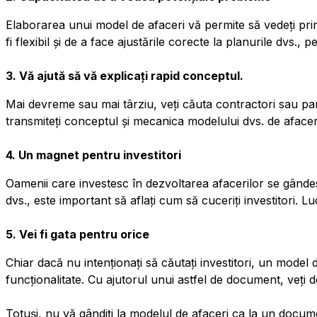
Elaborarea unui model de afaceri vă permite să vedeți princ
fi flexibil și de a face ajustările corecte la planurile dvs.,
3. Vă ajută să vă explicați rapid conceptul.
Mai devreme sau mai târziu, veți căuta contractori sau par
transmiteți conceptul și mecanica modelului dvs. de afaceri
4. Un magnet pentru investitori
Oamenii care investesc în dezvoltarea afacerilor se gândesc
dvs., este important să aflați cum să cuceriți investitori. L
5. Vei fi gata pentru orice
Chiar dacă nu intenționați să căutați investitori, un model 
funcționalitate. Cu ajutorul unui astfel de document, veți 
Totuși, nu vă gândiți la modelul de afaceri ca la un docu