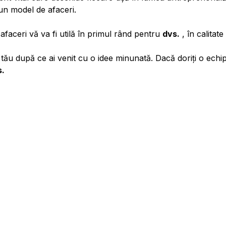
 un model de afaceri.
faceri vă va fi utilă în primul rând pentru
dvs.
, în calitat
ău după ce ai venit cu o idee minunată. Dacă doriți o echipă
s.