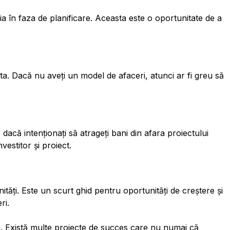
ia în faza de planificare. Aceasta este o oportunitate de a
ta. Dacă nu aveți un model de afaceri, atunci ar fi greu să
acă intenționați să atrageți bani din afara proiectului
vestitor și proiect.
ități. Este un scurt ghid pentru oportunități de creștere și
ri.
ă. Există multe proiecte de succes care nu numai că