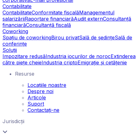
Contabilitate
Contabilitate
Conformitate fiscală
Managementul
salarizării
Raportare financiară
Audit extern
Consultanță
financiară
Consultanță fiscală
Coworking
Spațiu de coworking
Birou privat
Sală de ședințe
Sală de
conferințe
Soluții
Impozitare redusă
Industria jocurilor de noroc
Extinderea
către piețe cheie
Industria cripto
Emigrație și cetățenie
Resurse
Locațiile noastre
Despre noi
Articole
Suport
Contactați-ne
Jurisdicții