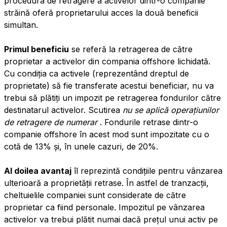
procedura de retragere a activelor dintr-o companie
străină oferă proprietarului acces la două beneficii
simultan.
Primul beneficiu
se referă la retragerea de către
proprietar a activelor din compania offshore lichidată.
Cu condiția ca activele (reprezentând dreptul de
proprietate) să fie transferate acestui beneficiar, nu va
trebui să plătiți un impozit pe retragerea fondurilor către
destinatarul activelor. Scutirea
nu se aplică operațiunilor
de retragere de numerar
. Fondurile retrase dintr-o
companie offshore în acest mod sunt impozitate cu o
cotă de 13% și, în unele cazuri, de 20%.
Al doilea avantaj
îl reprezintă condițiile pentru vânzarea
ulterioară a proprietății retrase. În astfel de tranzacții,
cheltuielile companiei sunt considerate de către
proprietar ca fiind personale. Impozitul pe vânzarea
activelor va trebui plătit numai dacă prețul unui activ pe