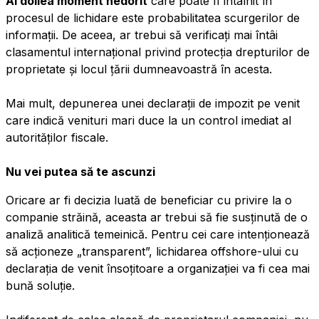
Al doilea moment nedorit
care poate fi întâlnit în
procesul de lichidare este probabilitatea scurgerilor de
informații. De aceea, ar trebui să verificați mai întâi
clasamentul internațional privind protecția drepturilor de
proprietate și locul țării dumneavoastră în acesta.
Mai mult, depunerea unei declarații de impozit pe venit
care indică venituri mari duce la un control imediat al
autorităților fiscale.
Nu vei putea să te ascunzi
Oricare ar fi decizia luată de beneficiar cu privire la o
companie străină, aceasta ar trebui să fie susținută de o
analiză analitică temeinică. Pentru cei care intenționează
să acționeze „transparent”, lichidarea offshore-ului cu
declarația de venit însoțitoare a organizației va fi cea mai
bună soluție.