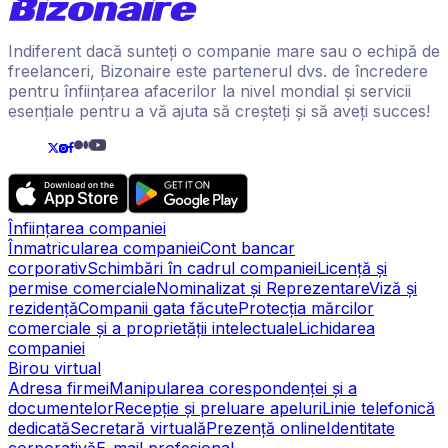
Indiferent dacă sunteți o companie mare sau o echipă de
freelanceri, Bizonaire este partenerul dvs. de încredere
pentru înființarea afacerilor la nivel mondial și servicii
esențiale pentru a vă ajuta să creșteți și să aveți succes!
Înființarea companiei
Înmatricularea companiei
Cont bancar
corporativ
Schimbări în cadrul companiei
Licență și
permise comerciale
Nominalizat și Reprezentare
Viză și
rezidență
Companii gata făcute
Protecția mărcilor
comerciale și a proprietății intelectuale
Lichidarea
companiei
Birou virtual
Adresa firmei
Manipularea corespondenței și a
documentelor
Recepție și preluare apeluri
Linie telefonică
dedicată
Secretară virtuală
Prezență online
Identitate
corporativă
E-mail profesional