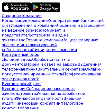
Создание компании
Регистрация компании
Корпоративный банковский
счет
Изменения в компании
Лицензии и разрешения
на ведение бизнеса
Номинант и
представительство
Виза и вид на
жительство
Готовые компании
Защита товарных
знаков и интеллектуальной
собственности
Ликвидация компании
Виртуальный офис
Деловой адрес
Обработка почты и
документов
Прием и ответ на вызовы
Выделенная
телефонная линия
Виртуальный секретарь
Онлайн-
присутствие
Фирменный стиль
Профессиональная
электронная почта
Бухгалтерский учет
Бухгалтерия
Соблюдение налогового
законодательства
Управление заработной
платой
Финансовая отчетность
Внешний
аудит
Финансовый консалтинг
Налоговое
консультирование