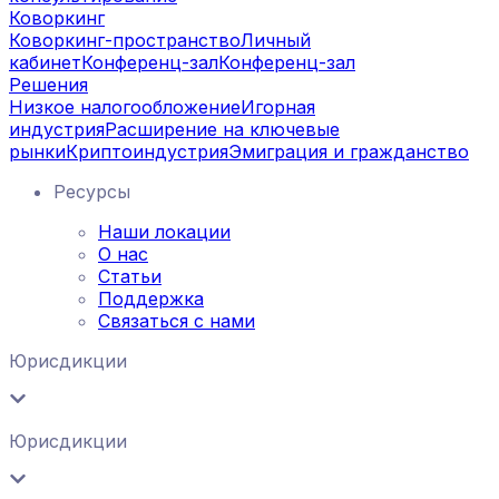
Коворкинг
Коворкинг-пространство
Личный
кабинет
Конференц-зал
Конференц-зал
Решения
Низкое налогообложение
Игорная
индустрия
Расширение на ключевые
рынки
Криптоиндустрия
Эмиграция и гражданство
Ресурсы
Наши локации
О нас
Статьи
Поддержка
Связаться с нами
Юрисдикции
Юрисдикции