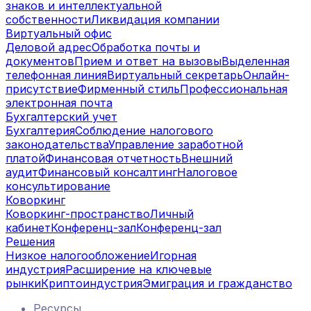
знаков и интеллектуальной
собственности
Ликвидация компании
Виртуальный офис
Деловой адрес
Обработка почты и
документов
Прием и ответ на вызовы
Выделенная
телефонная линия
Виртуальный секретарь
Онлайн-
присутствие
Фирменный стиль
Профессиональная
электронная почта
Бухгалтерский учет
Бухгалтерия
Соблюдение налогового
законодательства
Управление заработной
платой
Финансовая отчетность
Внешний
аудит
Финансовый консалтинг
Налоговое
консультирование
Коворкинг
Коворкинг-пространство
Личный
кабинет
Конференц-зал
Конференц-зал
Решения
Низкое налогообложение
Игорная
индустрия
Расширение на ключевые
рынки
Криптоиндустрия
Эмиграция и гражданство
Ресурсы