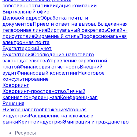
собственности
Ликвидация компании
Виртуальный офис
Деловой адрес
Обработка почты и
документов
Прием и ответ на вызовы
Выделенная
телефонная линия
Виртуальный секретарь
Онлайн-
присутствие
Фирменный стиль
Профессиональная
электронная почта
Бухгалтерский учет
Бухгалтерия
Соблюдение налогового
законодательства
Управление заработной
платой
Финансовая отчетность
Внешний
аудит
Финансовый консалтинг
Налоговое
консультирование
Коворкинг
Коворкинг-пространство
Личный
кабинет
Конференц-зал
Конференц-зал
Решения
Низкое налогообложение
Игорная
индустрия
Расширение на ключевые
рынки
Криптоиндустрия
Эмиграция и гражданство
Ресурсы