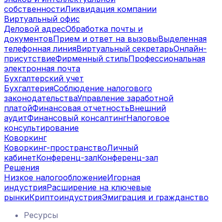
собственности
Ликвидация компании
Виртуальный офис
Деловой адрес
Обработка почты и
документов
Прием и ответ на вызовы
Выделенная
телефонная линия
Виртуальный секретарь
Онлайн-
присутствие
Фирменный стиль
Профессиональная
электронная почта
Бухгалтерский учет
Бухгалтерия
Соблюдение налогового
законодательства
Управление заработной
платой
Финансовая отчетность
Внешний
аудит
Финансовый консалтинг
Налоговое
консультирование
Коворкинг
Коворкинг-пространство
Личный
кабинет
Конференц-зал
Конференц-зал
Решения
Низкое налогообложение
Игорная
индустрия
Расширение на ключевые
рынки
Криптоиндустрия
Эмиграция и гражданство
Ресурсы