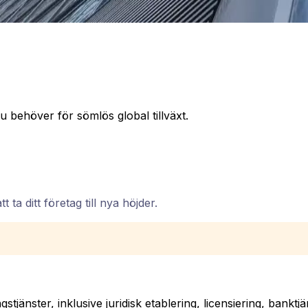
du behöver för sömlös global tillväxt.
ta ditt företag till nya höjder.
gstjänster, inklusive juridisk etablering, licensiering, bank