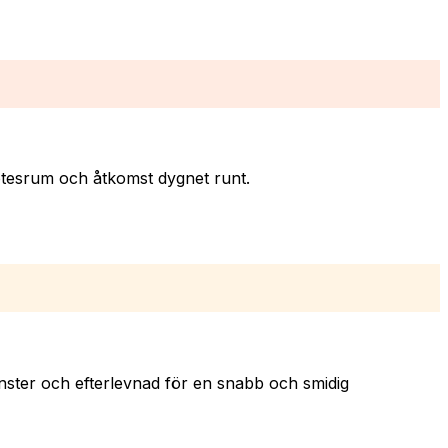
ötesrum och åtkomst dygnet runt.
tjänster och efterlevnad för en snabb och smidig
B