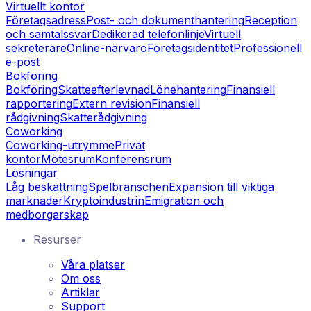
Virtuellt kontor
Företagsadress
Post- och dokumenthantering
Reception
och samtalssvar
Dedikerad telefonlinje
Virtuell
sekreterare
Online-närvaro
Företagsidentitet
Professionell
e-post
Bokföring
Bokföring
Skatteefterlevnad
Lönehantering
Finansiell
rapportering
Extern revision
Finansiell
rådgivning
Skatterådgivning
Coworking
Coworking-utrymme
Privat
kontor
Mötesrum
Konferensrum
Lösningar
Låg beskattning
Spelbranschen
Expansion till viktiga
marknader
Kryptoindustrin
Emigration och
medborgarskap
Resurser
Våra platser
Om oss
Artiklar
Support