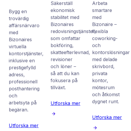
Säkerställ
Arbeta
ekonomisk
smartare
Bygg en
stabilitet med
med
trovärdig
Bizonaires
Bizonaire –
affärsnärvaro
redovisningstjänster,
flexibla
med
som omfattar
coworking-
Bizonaires
bokföring,
och
virtuella
skatteefterlevnad,
kontorslösningar
kontorstjänster,
revisioner
med delade
inklusive en
och löner –
skrivbord,
prestigefylld
så att du kan
privata
adress,
fokusera på
kontor,
professionell
tillväxt.
mötesrum
posthantering
och åtkomst
och
dygnet runt.
arbetsyta på
Utforska mer
begäran.
Utforska mer
Utforska mer