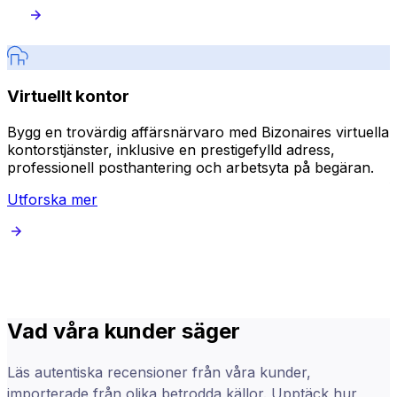
Virtuellt kontor
Bygg en trovärdig affärsnärvaro med Bizonaires virtuella
S
kontorstjänster, inklusive en prestigefylld adress,
r
professionell posthantering och arbetsyta på begäran.
s
f
Utforska mer
Vad våra kunder säger
Läs autentiska recensioner från våra kunder,
importerade från olika betrodda källor. Upptäck hur