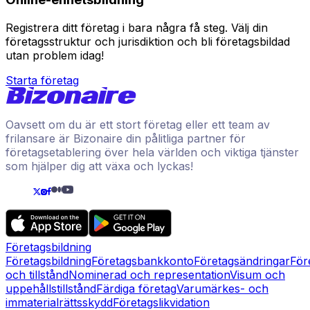
Registrera ditt företag i bara några få steg. Välj din
företagsstruktur och jurisdiktion och bli företagsbildad
utan problem idag!
Starta företag
Oavsett om du är ett stort företag eller ett team av
frilansare är Bizonaire din pålitliga partner för
företagsetablering över hela världen och viktiga tjänster
som hjälper dig att växa och lyckas!
Företagsbildning
Företagsbildning
Företagsbankkonto
Företagsändringar
För
och tillstånd
Nominerad och representation
Visum och
uppehållstillstånd
Färdiga företag
Varumärkes- och
immaterialrättsskydd
Företagslikvidation