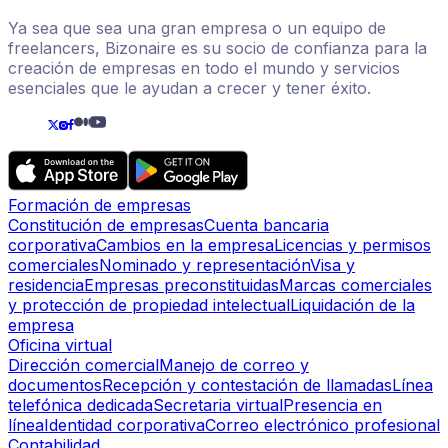
Ya sea que sea una gran empresa o un equipo de
freelancers, Bizonaire es su socio de confianza para la
creación de empresas en todo el mundo y servicios
esenciales que le ayudan a crecer y tener éxito.
Formación de empresas
Constitución de empresas
Cuenta bancaria
corporativa
Cambios en la empresa
Licencias y permisos
comerciales
Nominado y representación
Visa y
residencia
Empresas preconstituidas
Marcas comerciales
y protección de propiedad intelectual
Liquidación de la
empresa
Oficina virtual
Dirección comercial
Manejo de correo y
documentos
Recepción y contestación de llamadas
Línea
telefónica dedicada
Secretaria virtual
Presencia en
línea
Identidad corporativa
Correo electrónico profesional
Contabilidad