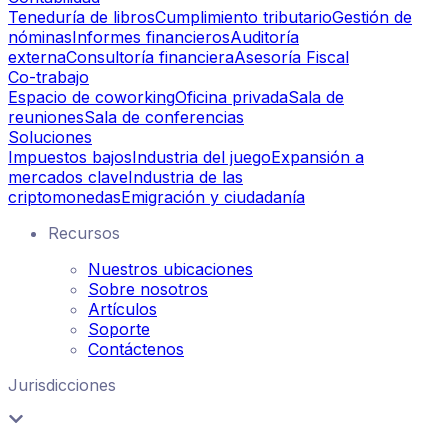
Teneduría de libros
Cumplimiento tributario
Gestión de
nóminas
Informes financieros
Auditoría
externa
Consultoría financiera
Asesoría Fiscal
Co-trabajo
Espacio de coworking
Oficina privada
Sala de
reuniones
Sala de conferencias
Soluciones
Impuestos bajos
Industria del juego
Expansión a
mercados clave
Industria de las
criptomonedas
Emigración y ciudadanía
Recursos
Nuestros ubicaciones
Sobre nosotros
Artículos
Soporte
Contáctenos
Jurisdicciones