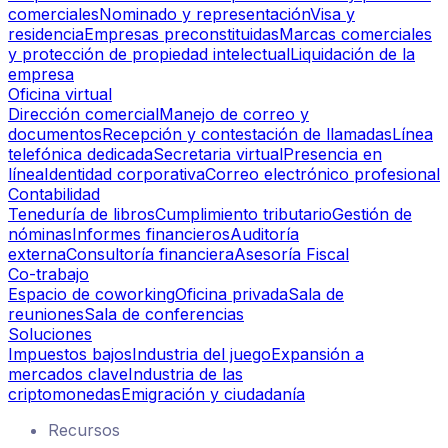
comerciales
Nominado y representación
Visa y
residencia
Empresas preconstituidas
Marcas comerciales
y protección de propiedad intelectual
Liquidación de la
empresa
Oficina virtual
Dirección comercial
Manejo de correo y
documentos
Recepción y contestación de llamadas
Línea
telefónica dedicada
Secretaria virtual
Presencia en
línea
Identidad corporativa
Correo electrónico profesional
Contabilidad
Teneduría de libros
Cumplimiento tributario
Gestión de
nóminas
Informes financieros
Auditoría
externa
Consultoría financiera
Asesoría Fiscal
Co-trabajo
Espacio de coworking
Oficina privada
Sala de
reuniones
Sala de conferencias
Soluciones
Impuestos bajos
Industria del juego
Expansión a
mercados clave
Industria de las
criptomonedas
Emigración y ciudadanía
Recursos