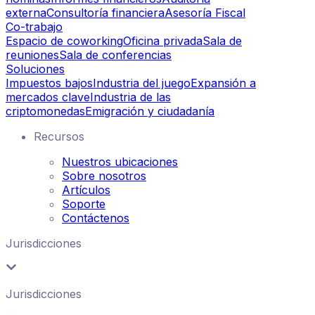
externa
Consultoría financiera
Asesoría Fiscal
Co-trabajo
Espacio de coworking
Oficina privada
Sala de
reuniones
Sala de conferencias
Soluciones
Impuestos bajos
Industria del juego
Expansión a
mercados clave
Industria de las
criptomonedas
Emigración y ciudadanía
Recursos
Nuestros ubicaciones
Sobre nosotros
Artículos
Soporte
Contáctenos
Jurisdicciones
Jurisdicciones