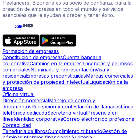
freelancers, Bizonaire es su socio de confianza para la
creación de empresas en todo el mundo y servicios
esenciales que le ayudan a crecer y tener éxito.
Formación de empresas
Constitución de empresas
Cuenta bancaria
corporativa
Cambios en la empresa
Licencias y permisos
comerciales
Nominado y representación
Visa y
residencia
Empresas preconstituidas
Marcas comerciales
y protección de propiedad intelectual
Liquidación de la
empresa
Oficina virtual
Dirección comercial
Manejo de correo y
documentos
Recepción y contestación de llamadas
Línea
telefónica dedicada
Secretaria virtual
Presencia en
línea
Identidad corporativa
Correo electrónico profesional
Contabilidad
Teneduría de libros
Cumplimiento tributario
Gestión de
nóminas
Informes financieros
Auditoría