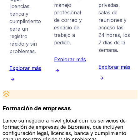
manejo
privadas,
licencias,
profesional
salas de
banca y
de correo y
reuniones y
cumplimiento
espacio de
acceso las
para un
trabajo a
24 horas, los
registro
pedido.
7 días de la
rápido y sin
semana.
problemas.
Explorar más
Explorar más
Explorar más
Formación de empresas
Lance su negocio a nivel global con los servicios de
C
formación de empresas de Bizonaire, que incluyen
d
configuración legal, licencias, banca y cumplimiento
d
para un registro rápido y sin problemas.
e