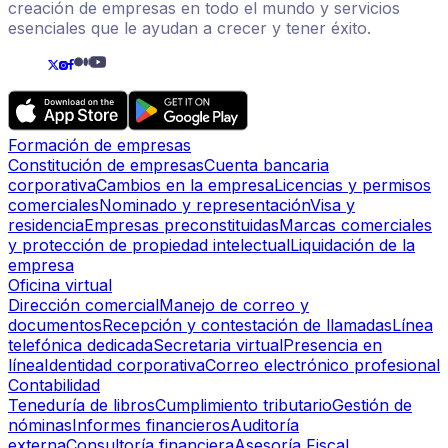
creación de empresas en todo el mundo y servicios
esenciales que le ayudan a crecer y tener éxito.
Formación de empresas
Constitución de empresas
Cuenta bancaria
corporativa
Cambios en la empresa
Licencias y permisos
comerciales
Nominado y representación
Visa y
residencia
Empresas preconstituidas
Marcas comerciales
y protección de propiedad intelectual
Liquidación de la
empresa
Oficina virtual
Dirección comercial
Manejo de correo y
documentos
Recepción y contestación de llamadas
Línea
telefónica dedicada
Secretaria virtual
Presencia en
línea
Identidad corporativa
Correo electrónico profesional
Contabilidad
Teneduría de libros
Cumplimiento tributario
Gestión de
nóminas
Informes financieros
Auditoría
externa
Consultoría financiera
Asesoría Fiscal