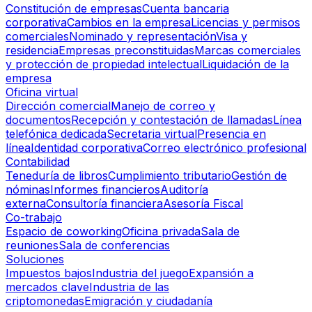
Constitución de empresas
Cuenta bancaria
corporativa
Cambios en la empresa
Licencias y permisos
comerciales
Nominado y representación
Visa y
residencia
Empresas preconstituidas
Marcas comerciales
y protección de propiedad intelectual
Liquidación de la
empresa
Oficina virtual
Dirección comercial
Manejo de correo y
documentos
Recepción y contestación de llamadas
Línea
telefónica dedicada
Secretaria virtual
Presencia en
línea
Identidad corporativa
Correo electrónico profesional
Contabilidad
Teneduría de libros
Cumplimiento tributario
Gestión de
nóminas
Informes financieros
Auditoría
externa
Consultoría financiera
Asesoría Fiscal
Co-trabajo
Espacio de coworking
Oficina privada
Sala de
reuniones
Sala de conferencias
Soluciones
Impuestos bajos
Industria del juego
Expansión a
mercados clave
Industria de las
criptomonedas
Emigración y ciudadanía