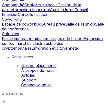
Comptabilité
Conformité fiscale
Gestion de la
paie
Information financière
Audit externe
Conseil
financier
Conseils fiscaux
Coworking
Espace de coworking
Bureau privé
Salle de réunion
Salle
de conférence
Solutions
Faible imposition
Industrie des jeux de hasard
Expansion
sur les marchés clés
Industrie des
cryptomonnaies
Émigration et citoyenneté
Ressources
Nos emplacements
À propos de nous
Articles
Support
Contactez-nous
Juridictions