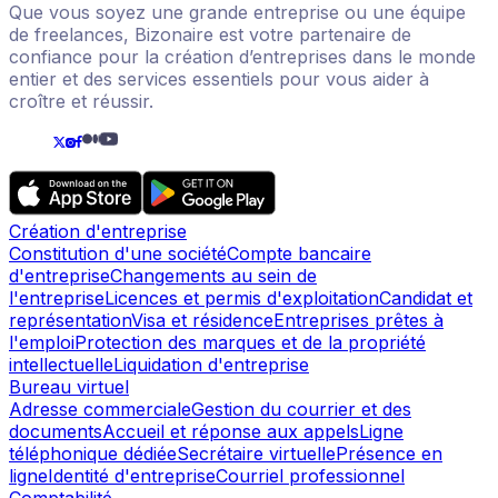
Que vous soyez une grande entreprise ou une équipe
de freelances, Bizonaire est votre partenaire de
confiance pour la création d’entreprises dans le monde
entier et des services essentiels pour vous aider à
croître et réussir.
Création d'entreprise
Constitution d'une société
Compte bancaire
d'entreprise
Changements au sein de
l'entreprise
Licences et permis d'exploitation
Candidat et
représentation
Visa et résidence
Entreprises prêtes à
l'emploi
Protection des marques et de la propriété
intellectuelle
Liquidation d'entreprise
Bureau virtuel
Adresse commerciale
Gestion du courrier et des
documents
Accueil et réponse aux appels
Ligne
téléphonique dédiée
Secrétaire virtuelle
Présence en
ligne
Identité d'entreprise
Courriel professionnel
Comptabilité