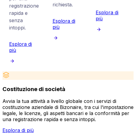
richiesta.
registrazione
Esplora di
rapida e
più
senza
Esplora di
più
intoppi.
Esplora di
più
Costituzione di società
Avvia la tua attività a livello globale con i servizi di
C
costituzione aziendale di Bizonaire, tra cui l'impostazione
d
legale, le licenze, gli aspetti bancari e la conformità per
p
una registrazione rapida e senza intoppi.
s
Esplora di più
E