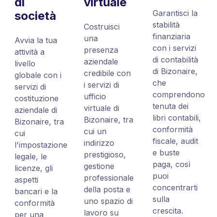
di
virtuale
Garantisci la
società
stabilità
Costruisci
finanziaria
una
Avvia la tua
con i servizi
presenza
attività a
di contabilità
aziendale
livello
di Bizonaire,
credibile con
globale con i
che
i servizi di
servizi di
comprendono
ufficio
costituzione
tenuta dei
virtuale di
aziendale di
libri contabili,
Bizonaire, tra
Bizonaire, tra
conformità
cui un
cui
fiscale, audit
indirizzo
l'impostazione
e buste
prestigioso,
legale, le
paga, così
gestione
licenze, gli
puoi
professionale
aspetti
concentrarti
della posta e
bancari e la
sulla
uno spazio di
conformità
crescita.
lavoro su
per una