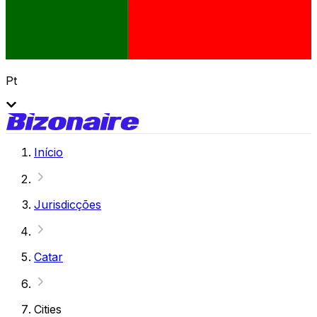
Pt
Início
Jurisdicções
Catar
Cities