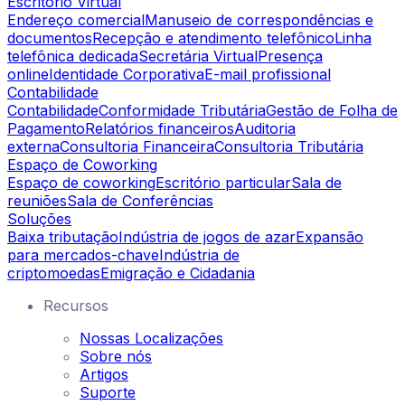
Escritório Virtual
Endereço comercial
Manuseio de correspondências e
documentos
Recepção e atendimento telefônico
Linha
telefônica dedicada
Secretária Virtual
Presença
online
Identidade Corporativa
E-mail profissional
Contabilidade
Contabilidade
Conformidade Tributária
Gestão de Folha de
Pagamento
Relatórios financeiros
Auditoria
externa
Consultoria Financeira
Consultoria Tributária
Espaço de Coworking
Espaço de coworking
Escritório particular
Sala de
reuniões
Sala de Conferências
Soluções
Baixa tributação
Indústria de jogos de azar
Expansão
para mercados-chave
Indústria de
criptomoedas
Emigração e Cidadania
Recursos
Nossas Localizações
Sobre nós
Artigos
Suporte