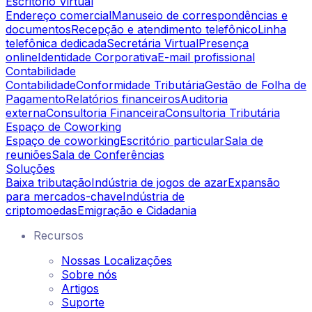
Escritório Virtual
Endereço comercial
Manuseio de correspondências e
documentos
Recepção e atendimento telefônico
Linha
telefônica dedicada
Secretária Virtual
Presença
online
Identidade Corporativa
E-mail profissional
Contabilidade
Contabilidade
Conformidade Tributária
Gestão de Folha de
Pagamento
Relatórios financeiros
Auditoria
externa
Consultoria Financeira
Consultoria Tributária
Espaço de Coworking
Espaço de coworking
Escritório particular
Sala de
reuniões
Sala de Conferências
Soluções
Baixa tributação
Indústria de jogos de azar
Expansão
para mercados-chave
Indústria de
criptomoedas
Emigração e Cidadania
Recursos
Nossas Localizações
Sobre nós
Artigos
Suporte