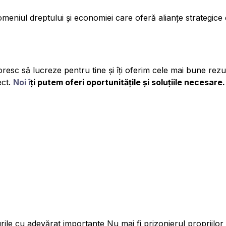
meniul dreptului și economiei care oferă alianțe strategice 
oresc să lucreze pentru tine și îți oferim cele mai bune re
ct.
Noi î
ți putem oferi oportunitățile și soluțiile necesare.
rile cu adevărat importante Nu mai fi prizonierul propriilor