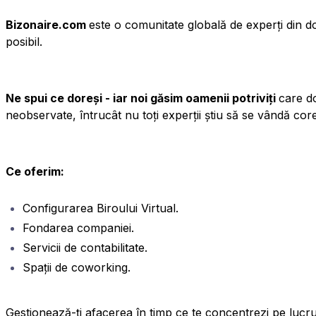
Bizonaire.com
este o comunitate globală de experți din do
posibil.
Ne spui ce doreși - iar noi găsim oamenii potriviți
care
d
neobservate, întrucât nu toți experții știu să se vândă core
Ce oferim:
Configurarea Biroului Virtual.
Fondarea companiei.
Servicii de contabilitate.
Spații de coworking.
Gestionează-ți afacerea în timp ce te concentrezi pe lucru