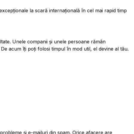
excepționale la scară internațională în cel mai rapid timp
zultate. Unele companii și unele persoane rămân
De acum îți poți folosi timpul în mod util, el devine al tău.
 probleme și e-mailuri din spam. Orice afacere are