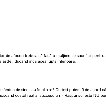
r de afaceri trebuia să facă o mulțime de sacrificii pentru 
că astfel, ducând încă acea luptă interioară.
ândria de sine sau împlinire? Cu toții putem fi de acord că,
noscând costul real al succesului? - Răspunsul este NU pent