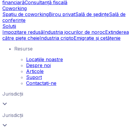
financiară
Consultanță fiscală
Coworking
Spațiu de coworking
Birou privat
Sală de ședințe
Sală de
conferințe
Soluții
Impozitare redusă
Industria jocurilor de noroc
Extinderea
către piețe cheie
Industria cripto
Emigrație și cetățenie
Resurse
Locațiile noastre
Despre noi
Articole
Suport
Contactați-ne
Jurisdicții
Jurisdicții