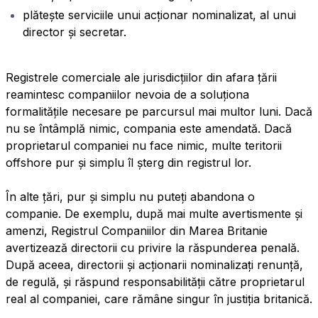
plătește serviciile unui acționar nominalizat, al unui
director și secretar.
Registrele comerciale ale jurisdicțiilor din afara țării
reamintesc companiilor nevoia de a soluționa
formalitățile necesare pe parcursul mai multor luni. Dacă
nu se întâmplă nimic, compania este amendată. Dacă
proprietarul companiei nu face nimic, multe teritorii
offshore pur și simplu îl șterg din registrul lor.
În alte țări, pur și simplu nu puteți abandona o
companie. De exemplu, după mai multe avertismente și
amenzi, Registrul Companiilor din Marea Britanie
avertizează directorii cu privire la răspunderea penală.
După aceea, directorii și acționarii nominalizați renunță,
de regulă, și răspund responsabilității către proprietarul
real al companiei, care rămâne singur în justiția britanică.