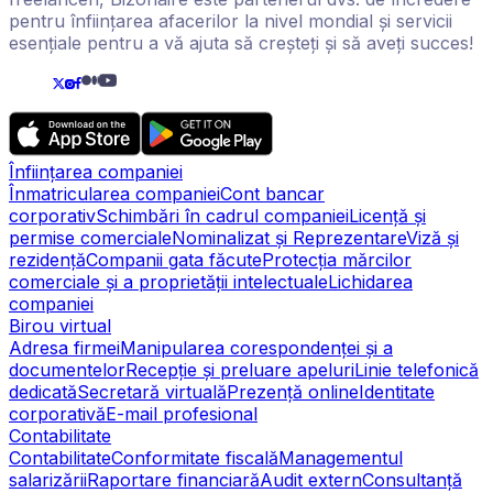
pentru înființarea afacerilor la nivel mondial și servicii
esențiale pentru a vă ajuta să creșteți și să aveți succes!
Înființarea companiei
Înmatricularea companiei
Cont bancar
corporativ
Schimbări în cadrul companiei
Licență și
permise comerciale
Nominalizat și Reprezentare
Viză și
rezidență
Companii gata făcute
Protecția mărcilor
comerciale și a proprietății intelectuale
Lichidarea
companiei
Birou virtual
Adresa firmei
Manipularea corespondenței și a
documentelor
Recepție și preluare apeluri
Linie telefonică
dedicată
Secretară virtuală
Prezență online
Identitate
corporativă
E-mail profesional
Contabilitate
Contabilitate
Conformitate fiscală
Managementul
salarizării
Raportare financiară
Audit extern
Consultanță