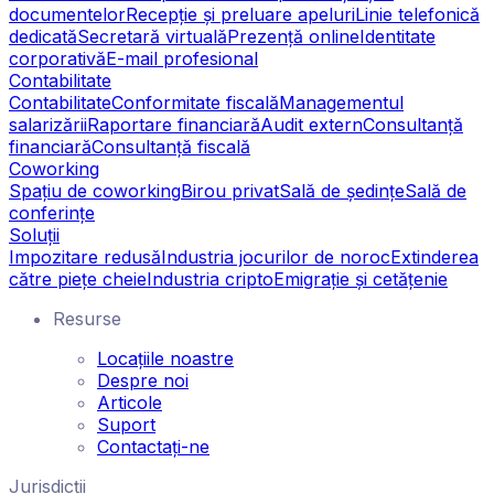
documentelor
Recepție și preluare apeluri
Linie telefonică
dedicată
Secretară virtuală
Prezență online
Identitate
corporativă
E-mail profesional
Contabilitate
Contabilitate
Conformitate fiscală
Managementul
salarizării
Raportare financiară
Audit extern
Consultanță
financiară
Consultanță fiscală
Coworking
Spațiu de coworking
Birou privat
Sală de ședințe
Sală de
conferințe
Soluții
Impozitare redusă
Industria jocurilor de noroc
Extinderea
către piețe cheie
Industria cripto
Emigrație și cetățenie
Resurse
Locațiile noastre
Despre noi
Articole
Suport
Contactați-ne
Jurisdicții