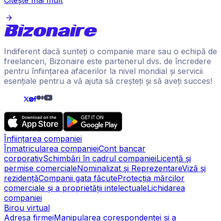
Indiferent dacă sunteți o companie mare sau o echipă de
freelanceri, Bizonaire este partenerul dvs. de încredere
pentru înființarea afacerilor la nivel mondial și servicii
esențiale pentru a vă ajuta să creșteți și să aveți succes!
Înființarea companiei
Înmatricularea companiei
Cont bancar
corporativ
Schimbări în cadrul companiei
Licență și
permise comerciale
Nominalizat și Reprezentare
Viză și
rezidență
Companii gata făcute
Protecția mărcilor
comerciale și a proprietății intelectuale
Lichidarea
companiei
Birou virtual
Adresa firmei
Manipularea corespondenței și a