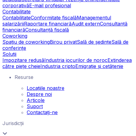
corporativă
E-mail profesional
Contabilitate
Contabilitate
Conformitate fiscală
Managementul
salarizării
Raportare financiară
Audit extern
Consultanță
financiară
Consultanță fiscală
Coworking
Spațiu de coworking
Birou privat
Sală de ședințe
Sală de
conferințe
Soluții
Impozitare redusă
Industria jocurilor de noroc
Extinderea
către piețe cheie
Industria cripto
Emigrație și cetățenie
Resurse
Locațiile noastre
Despre noi
Articole
Suport
Contactați-ne
Jurisdicții