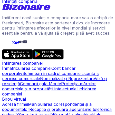
Înființați compania
Indiferent dacă sunteți o companie mare sau o echipă de
freelanceri, Bizonaire este partenerul dvs. de încredere
pentru înființarea afacerilor la nivel mondial și servicii
esențiale pentru a vă ajuta să creșteți și să aveți succes!
Înființarea companiei
Înmatricularea companiei
Cont bancar
corporativ
Schimbări în cadrul companiei
Licență și
permise comerciale
Nominalizat și Reprezentare
Viză și
rezidență
Companii gata făcute
Protecția mărcilor
comerciale și a proprietății intelectuale
Lichidarea
companiei
Birou virtual
Adresa firmei
Manipularea corespondenței și a
documentelor
Recepție și preluare apeluri
Linie telefonică
dedicată
Secretară virtuală
Prezență online
Identitate