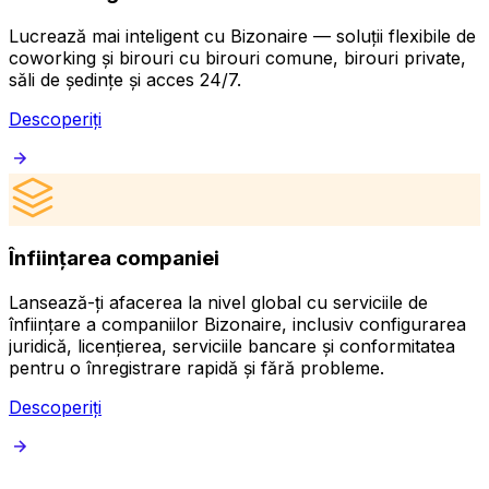
Lucrează mai inteligent cu Bizonaire — soluții flexibile de
coworking și birouri cu birouri comune, birouri private,
săli de ședințe și acces 24/7.
Descoperiți
Înființarea companiei
Lansează-ți afacerea la nivel global cu serviciile de
C
înființare a companiilor Bizonaire, inclusiv configurarea
s
juridică, licențierea, serviciile bancare și conformitatea
a
pentru o înregistrare rapidă și fără probleme.
c
Descoperiți
D