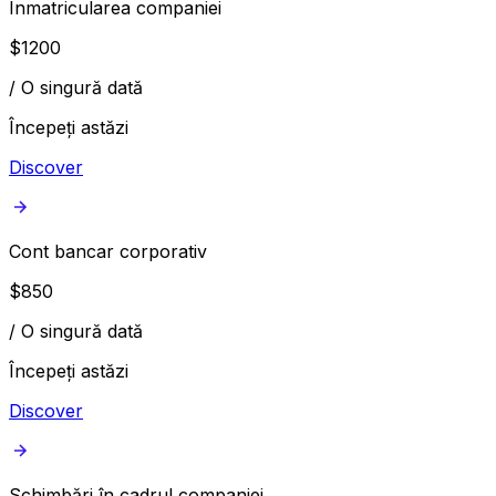
Înmatricularea companiei
$
1200
/
O singură dată
Începeți astăzi
Discover
Cont bancar corporativ
$
850
/
O singură dată
Începeți astăzi
Discover
Schimbări în cadrul companiei