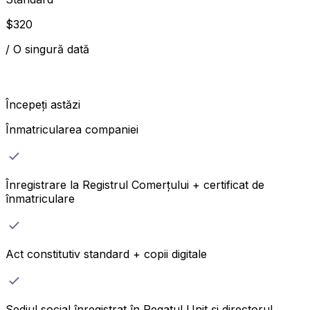
$
320
/
O singură dată
Începeți astăzi
Înmatricularea companiei
Înregistrare la Registrul Comerțului + certificat de
înmatriculare
Act constitutiv standard + copii digitale
Sediul social înregistrat în Regatul Unit și directorul