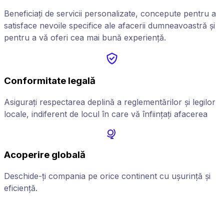
Beneficiați de servicii personalizate, concepute pentru a
satisface nevoile specifice ale afacerii dumneavoastră și
pentru a vă oferi cea mai bună experiență.
Conformitate legală
Asigurați respectarea deplină a reglementărilor și legilor
locale, indiferent de locul în care vă înființați afacerea
Acoperire globală
Deschide-ți compania pe orice continent cu ușurință și
A
eficiență.
p