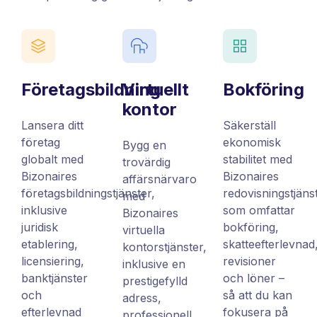
Företagsbildning
Virtuellt
Bokföring
kontor
Lansera ditt
Säkerställ
företag
ekonomisk
Bygg en
globalt med
stabilitet med
trovärdig
Bizonaires
Bizonaires
affärsnärvaro
företagsbildningstjänster,
redovisningstjäns
med
inklusive
som omfattar
Bizonaires
juridisk
bokföring,
virtuella
etablering,
skatteefterlevnad
kontorstjänster,
licensiering,
revisioner
inklusive en
banktjänster
och löner –
prestigefylld
och
så att du kan
adress,
efterlevnad
fokusera på
professionell