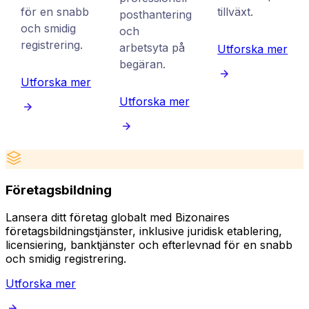
för en snabb
tillväxt.
posthantering
och smidig
och
registrering.
arbetsyta på
Utforska mer
begäran.
Utforska mer
Utforska mer
Företagsbildning
Lansera ditt företag globalt med Bizonaires
B
företagsbildningstjänster, inklusive juridisk etablering,
k
licensiering, banktjänster och efterlevnad för en snabb
p
och smidig registrering.
Utforska mer