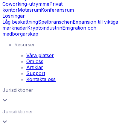
Coworking-utrymme
Privat
kontor
Mötesrum
Konferensrum
Lösningar
Låg beskattning
Spelbranschen
Expansion till viktiga
marknader
Kryptoindustrin
Emigration och
medborgarskap
Resurser
Våra platser
Om oss
Artiklar
Support
Kontakta oss
Jurisdiktioner
Jurisdiktioner