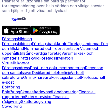
frilansare är Bizonaire din pålitliga partner för
företagsetablering över hela världen och viktiga tjänster
som hjälper dig att växa och lyckas!
Företagsbildning
Företagsbildning
Företagsbankkonto
Företagsändringar
För
och tillstånd
Nominerad och representation
Visum och
uppehållstillstånd
Färdiga företag
Varumärkes- och
immaterialrättsskydd
Företagslikvidation
Virtuellt kontor
Företagsadress
Post- och dokumenthantering
Reception
och samtalssvar
Dedikerad telefonlinje
Virtuell
sekreterare
Online-närvaro
Företagsidentitet
Professionell
e-post
Bokföring
Bokföring
Skatteefterlevnad
Lönehantering
Finansiell
rapportering
Extern revision
Finansiell
rådgivning
Skatterådgivning
Coworking