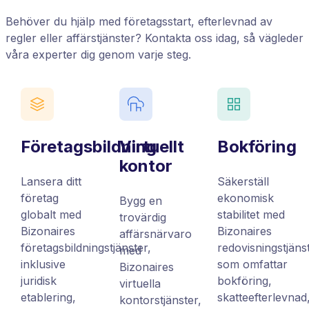
Behöver du hjälp med företagsstart, efterlevnad av
regler eller affärstjänster? Kontakta oss idag, så vägleder
våra experter dig genom varje steg.
Företagsbildning
Virtuellt
Bokföring
kontor
Lansera ditt
Säkerställ
företag
ekonomisk
Bygg en
globalt med
stabilitet med
trovärdig
Bizonaires
Bizonaires
affärsnärvaro
företagsbildningstjänster,
redovisningstjäns
med
inklusive
som omfattar
Bizonaires
juridisk
bokföring,
virtuella
etablering,
skatteefterlevnad
kontorstjänster,