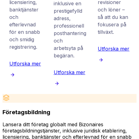
licensiering,
revisioner
inklusive en
banktjänster
och löner –
prestigefylld
och
så att du kan
adress,
efterlevnad
fokusera på
professionell
för en snabb
tillväxt.
posthantering
och smidig
och
registrering.
arbetsyta på
Utforska mer
begäran.
Utforska mer
Utforska mer
Företagsbildning
Lansera ditt företag globalt med Bizonaires
B
företagsbildningstjänster, inklusive juridisk etablering,
k
licensiering, banktjänster och efterlevnad för en snabb
p