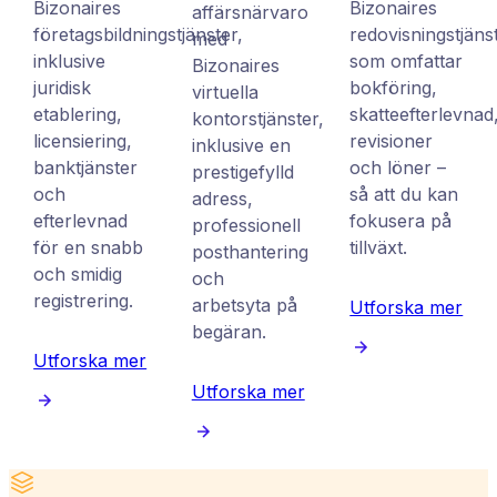
Bizonaires
Bizonaires
affärsnärvaro
företagsbildningstjänster,
redovisningstjäns
med
inklusive
som omfattar
Bizonaires
juridisk
bokföring,
virtuella
etablering,
skatteefterlevnad
kontorstjänster,
licensiering,
revisioner
inklusive en
banktjänster
och löner –
prestigefylld
och
så att du kan
adress,
efterlevnad
fokusera på
professionell
för en snabb
tillväxt.
posthantering
och smidig
och
registrering.
arbetsyta på
Utforska mer
begäran.
Utforska mer
Utforska mer