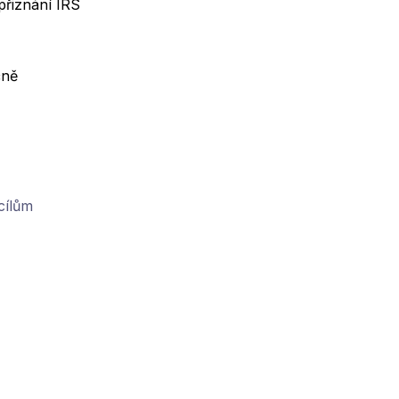
přiznání IRS
čně
cílům