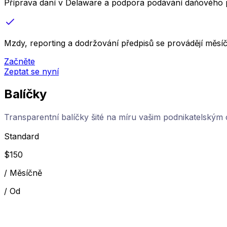
Příprava daní v Delaware a podpora podávání daňového 
Mzdy, reporting a dodržování předpisů se provádějí měsí
Začněte
Zeptat se nyní
Balíčky
Transparentní balíčky šité na míru vašim podnikatelským 
Standard
$
150
/
Měsíčně
/
Od