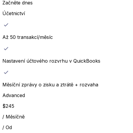
Začněte dnes
Účetnictví
Až 50 transakcí/měsíc
Nastavení účtového rozvrhu v QuickBooks
Měsíční zprávy o zisku a ztrátě + rozvaha
Advanced
$
245
/
Měsíčně
/
Od