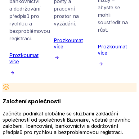
bankovnictví
pošty a
abyste se
a dodržování
pracovní
mohli
předpisů pro
prostor na
soustředit na
rychlou a
vyžádání.
růst.
bezproblémovou
registraci.
Prozkoumat
více
Prozkoumat
více
Prozkoumat
více
Založení společnosti
Začněte podnikat globálně se službami zakládání
společností od společnosti Bizonaire, včetně právního
v
založení, licencování, bankovnictví a dodržování
p
předpisů pro rychlou a bezproblémovou registraci.
p