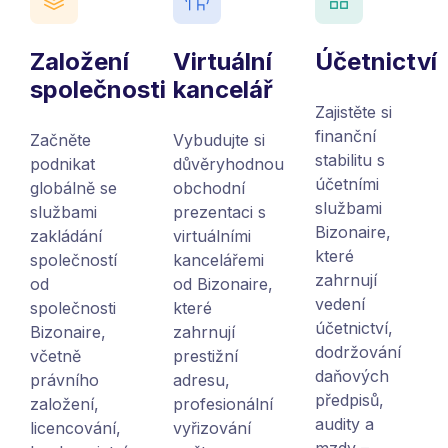
Založení
Virtuální
Účetnictví
společnosti
kancelář
Zajistěte si
finanční
Začněte
Vybudujte si
stabilitu s
podnikat
důvěryhodnou
účetními
globálně se
obchodní
službami
službami
prezentaci s
Bizonaire,
zakládání
virtuálními
které
společností
kancelářemi
zahrnují
od
od Bizonaire,
vedení
společnosti
které
účetnictví,
Bizonaire,
zahrnují
dodržování
včetně
prestižní
daňových
právního
adresu,
předpisů,
založení,
profesionální
audity a
licencování,
vyřizování
mzdy –