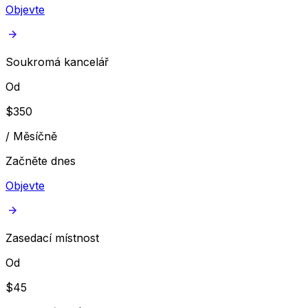
Objevte
Soukromá kancelář
Od
$
350
/
Měsíčně
Začněte dnes
Objevte
Zasedací místnost
Od
$
45