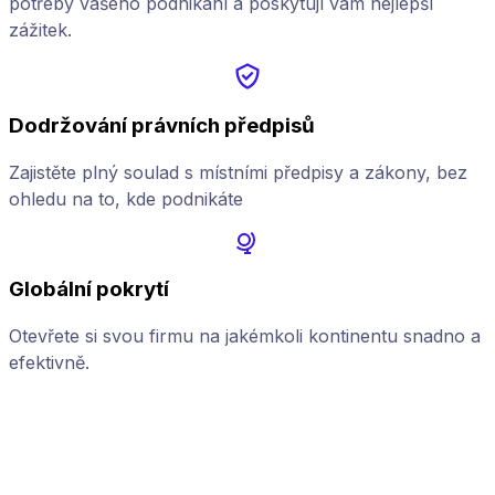
potřeby vašeho podnikání a poskytují vám nejlepší
zážitek.
Dodržování právních předpisů
Zajistěte plný soulad s místními předpisy a zákony, bez
ohledu na to, kde podnikáte
Globální pokrytí
Otevřete si svou firmu na jakémkoli kontinentu snadno a
Z
efektivně.
p