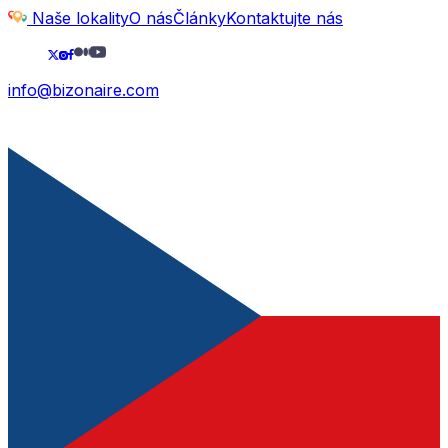
Naše lokality
O nás
Články
Kontaktujte nás
info@bizonaire.com