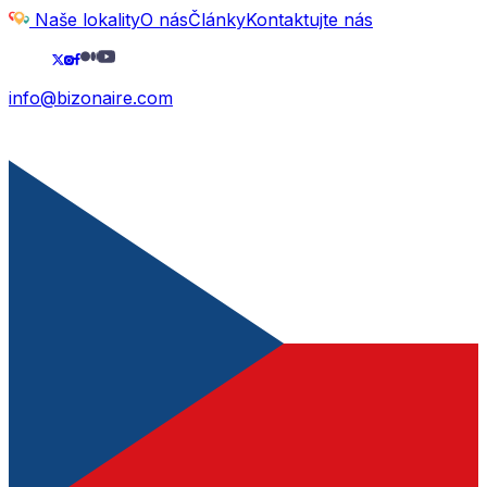
Naše lokality
O nás
Články
Kontaktujte nás
info@bizonaire.com