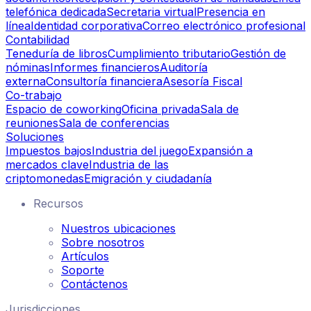
telefónica dedicada
Secretaria virtual
Presencia en
línea
Identidad corporativa
Correo electrónico profesional
Contabilidad
Teneduría de libros
Cumplimiento tributario
Gestión de
nóminas
Informes financieros
Auditoría
externa
Consultoría financiera
Asesoría Fiscal
Co-trabajo
Espacio de coworking
Oficina privada
Sala de
reuniones
Sala de conferencias
Soluciones
Impuestos bajos
Industria del juego
Expansión a
mercados clave
Industria de las
criptomonedas
Emigración y ciudadanía
Recursos
Nuestros ubicaciones
Sobre nosotros
Artículos
Soporte
Contáctenos
Jurisdicciones