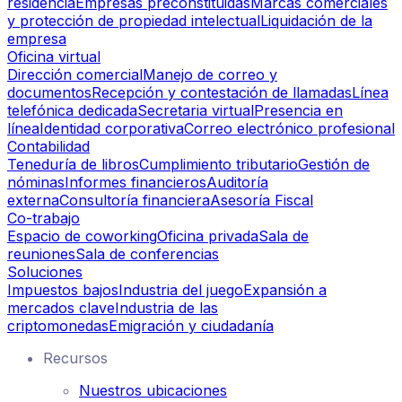
residencia
Empresas preconstituidas
Marcas comerciales
y protección de propiedad intelectual
Liquidación de la
empresa
Oficina virtual
Dirección comercial
Manejo de correo y
documentos
Recepción y contestación de llamadas
Línea
telefónica dedicada
Secretaria virtual
Presencia en
línea
Identidad corporativa
Correo electrónico profesional
Contabilidad
Teneduría de libros
Cumplimiento tributario
Gestión de
nóminas
Informes financieros
Auditoría
externa
Consultoría financiera
Asesoría Fiscal
Co-trabajo
Espacio de coworking
Oficina privada
Sala de
reuniones
Sala de conferencias
Soluciones
Impuestos bajos
Industria del juego
Expansión a
mercados clave
Industria de las
criptomonedas
Emigración y ciudadanía
Recursos
Nuestros ubicaciones