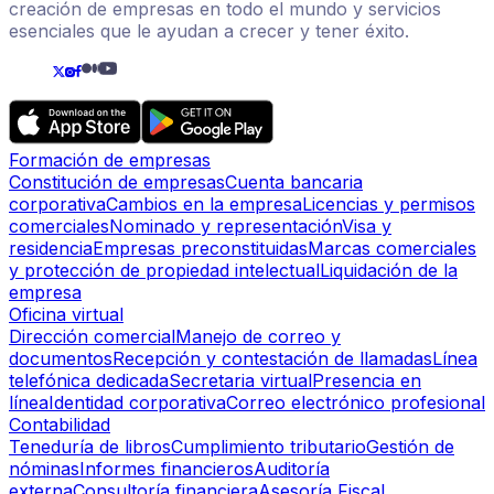
creación de empresas en todo el mundo y servicios
esenciales que le ayudan a crecer y tener éxito.
Formación de empresas
Constitución de empresas
Cuenta bancaria
corporativa
Cambios en la empresa
Licencias y permisos
comerciales
Nominado y representación
Visa y
residencia
Empresas preconstituidas
Marcas comerciales
y protección de propiedad intelectual
Liquidación de la
empresa
Oficina virtual
Dirección comercial
Manejo de correo y
documentos
Recepción y contestación de llamadas
Línea
telefónica dedicada
Secretaria virtual
Presencia en
línea
Identidad corporativa
Correo electrónico profesional
Contabilidad
Teneduría de libros
Cumplimiento tributario
Gestión de
nóminas
Informes financieros
Auditoría
externa
Consultoría financiera
Asesoría Fiscal