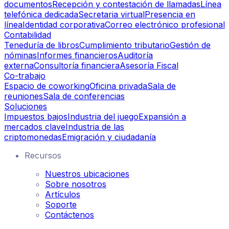
documentos
Recepción y contestación de llamadas
Línea
telefónica dedicada
Secretaria virtual
Presencia en
línea
Identidad corporativa
Correo electrónico profesional
Contabilidad
Teneduría de libros
Cumplimiento tributario
Gestión de
nóminas
Informes financieros
Auditoría
externa
Consultoría financiera
Asesoría Fiscal
Co-trabajo
Espacio de coworking
Oficina privada
Sala de
reuniones
Sala de conferencias
Soluciones
Impuestos bajos
Industria del juego
Expansión a
mercados clave
Industria de las
criptomonedas
Emigración y ciudadanía
Recursos
Nuestros ubicaciones
Sobre nosotros
Artículos
Soporte
Contáctenos